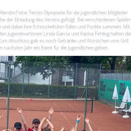
llendorf eine Tennis Olympiade für die jugendlichen Mitglieder
che der Einladung des Vereins gefolgt. Bei verschiedenen Spiele
 und dabei ihre Schnuckeltüten füllen und Punkte sammeln. Mit
d den Jugendwartinnen Linda Garcia und Karina Fehling hatten di
 Zum Abschluss gab es noch Getränke und Würstchen vom Grill.
 nächsten Jahr ein Event für die Jugendlichen geben.