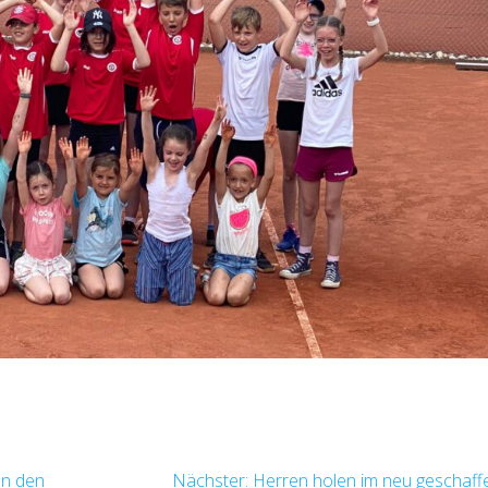
Nächster
en den
Nächster:
Herren holen im neu geschaf