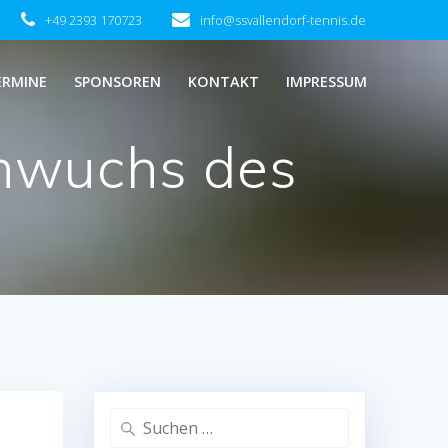
+49 2393 170723
info@ssvallendorf-tennis.de
ERMINE
SPONSOREN
KONTAKT
IMPRESSUM
chwuchs des
Suchen
nach: