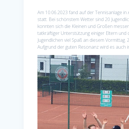
Am 10.06.2023 fand auf der Tennisanlage in A
statt. Bei schönstem Wetter sind 20 Jugendli
konnten sich die Kleinen und Großen messen
tatkräftiger Unterstützung einiger Eltern un
Jugendlichen viel Spaß an diesem Vormittag.
Aufgrund der guten Resonanz wird es auch im