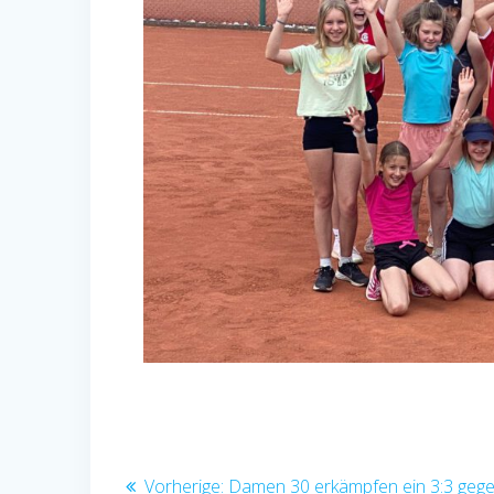
Beitragsnavigation
Vorheriger
Vorherige:
Damen 30 erkämpfen ein 3:3 geg