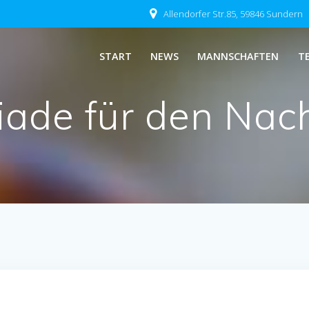
Allendorfer Str.85, 59846 Sundern
START
NEWS
MANNSCHAFTEN
T
iade für den Na